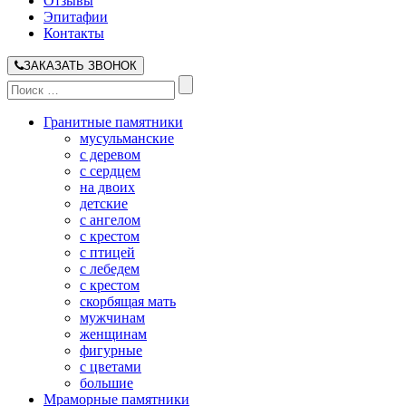
Отзывы
Эпитафии
Контакты
ЗАКАЗАТЬ ЗВОНОК
Гранитные памятники
мусульманские
с деревом
с сердцем
на двоих
детские
с ангелом
с крестом
с птицей
с лебедем
с крестом
скорбящая мать
мужчинам
женщинам
фигурные
с цветами
большие
Мраморные памятники