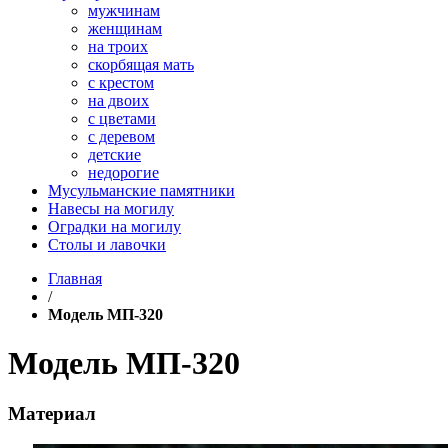
мужчинам
женщинам
на троих
скорбящая мать
с крестом
на двоих
с цветами
с деревом
детские
недорогие
Мусульманские памятники
Навесы на могилу
Оградки на могилу
Столы и лавочки
Главная
/
Модель МП-320
Модель МП-320
Материал