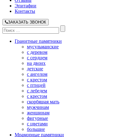
Отзывы
Эпитафии
Контакты
ЗАКАЗАТЬ ЗВОНОК
Гранитные памятники
мусульманские
с деревом
с сердцем
на двоих
детские
с ангелом
с крестом
с птицей
с лебедем
с крестом
скорбящая мать
мужчинам
женщинам
фигурные
с цветами
большие
Мраморные памятники