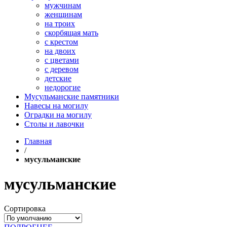
мужчинам
женщинам
на троих
скорбящая мать
с крестом
на двоих
с цветами
с деревом
детские
недорогие
Мусульманские памятники
Навесы на могилу
Оградки на могилу
Столы и лавочки
Главная
/
мусульманские
мусульманские
Сортировка