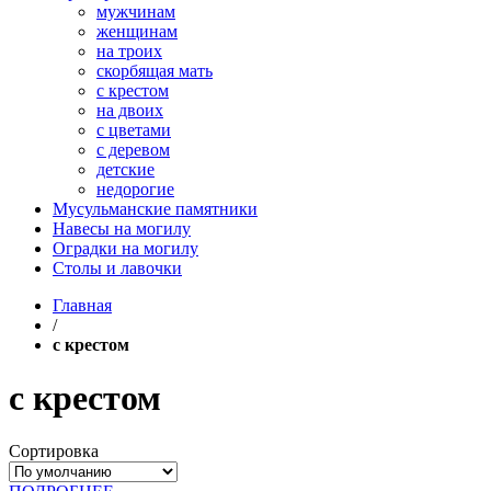
мужчинам
женщинам
на троих
скорбящая мать
с крестом
на двоих
с цветами
с деревом
детские
недорогие
Мусульманские памятники
Навесы на могилу
Оградки на могилу
Столы и лавочки
Главная
/
с крестом
с крестом
Сортировка