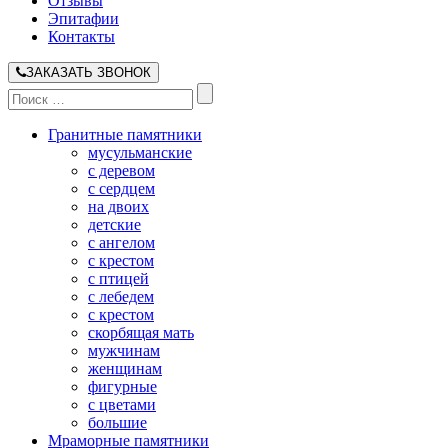
Отзывы
Эпитафии
Контакты
ЗАКАЗАТЬ ЗВОНОК
Гранитные памятники
мусульманские
с деревом
с сердцем
на двоих
детские
с ангелом
с крестом
с птицей
с лебедем
с крестом
скорбящая мать
мужчинам
женщинам
фигурные
с цветами
большие
Мраморные памятники