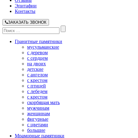
Отзывы
Эпитафии
Контакты
ЗАКАЗАТЬ ЗВОНОК
Гранитные памятники
мусульманские
с деревом
с сердцем
на двоих
детские
с ангелом
с крестом
с птицей
с лебедем
с крестом
скорбящая мать
мужчинам
женщинам
фигурные
с цветами
большие
Мраморные памятники