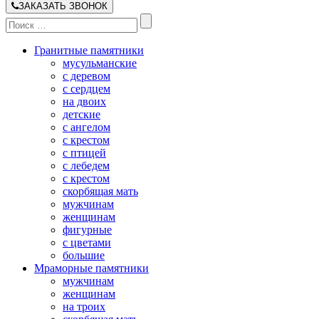
ЗАКАЗАТЬ ЗВОНОК
Гранитные памятники
мусульманские
с деревом
с сердцем
на двоих
детские
с ангелом
с крестом
с птицей
с лебедем
с крестом
скорбящая мать
мужчинам
женщинам
фигурные
с цветами
большие
Мраморные памятники
мужчинам
женщинам
на троих