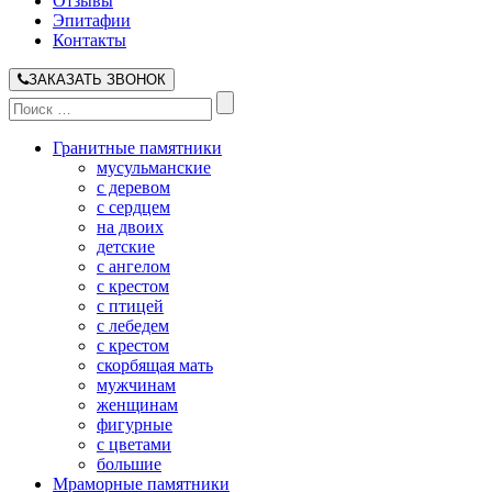
Отзывы
Эпитафии
Контакты
ЗАКАЗАТЬ ЗВОНОК
Гранитные памятники
мусульманские
с деревом
с сердцем
на двоих
детские
с ангелом
с крестом
с птицей
с лебедем
с крестом
скорбящая мать
мужчинам
женщинам
фигурные
с цветами
большие
Мраморные памятники