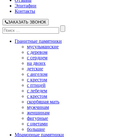
Отзывы
Эпитафии
Контакты
ЗАКАЗАТЬ ЗВОНОК
Гранитные памятники
мусульманские
с деревом
с сердцем
на двоих
детские
с ангелом
с крестом
с птицей
с лебедем
с крестом
скорбящая мать
мужчинам
женщинам
фигурные
с цветами
большие
Мраморные памятники