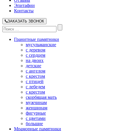
Отзывы
Эпитафии
Контакты
ЗАКАЗАТЬ ЗВОНОК
Гранитные памятники
мусульманские
с деревом
с сердцем
на двоих
детские
с ангелом
с крестом
с птицей
с лебедем
с крестом
скорбящая мать
мужчинам
женщинам
фигурные
с цветами
большие
Мраморные памятники