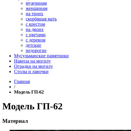
мужчинам
женщинам
на троих
скорбящая мать
с крестом
на двоих
с цветами
с деревом
детские
недорогие
Мусульманские памятники
Навесы на могилу
Оградки на могилу
Столы и лавочки
Главная
/
Модель ГП-62
Модель ГП-62
Материал