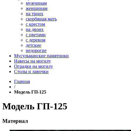
мужчинам
женщинам
на троих
скорбящая мать
с крестом
на двоих
с цветами
с деревом
детские
недорогие
Мусульманские памятники
Навесы на могилу
Оградки на могилу
Столы и лавочки
Главная
/
Модель ГП-125
Модель ГП-125
Материал