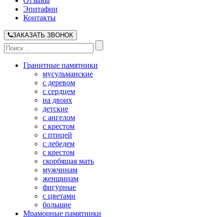
Отзывы
Эпитафии
Контакты
ЗАКАЗАТЬ ЗВОНОК
Гранитные памятники
мусульманские
с деревом
с сердцем
на двоих
детские
с ангелом
с крестом
с птицей
с лебедем
с крестом
скорбящая мать
мужчинам
женщинам
фигурные
с цветами
большие
Мраморные памятники