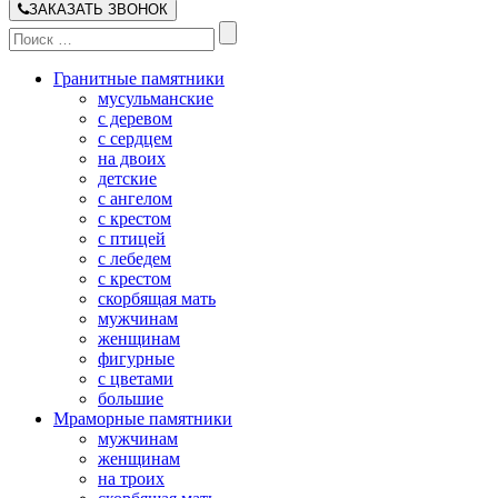
ЗАКАЗАТЬ ЗВОНОК
Гранитные памятники
мусульманские
с деревом
с сердцем
на двоих
детские
с ангелом
с крестом
с птицей
с лебедем
с крестом
скорбящая мать
мужчинам
женщинам
фигурные
с цветами
большие
Мраморные памятники
мужчинам
женщинам
на троих