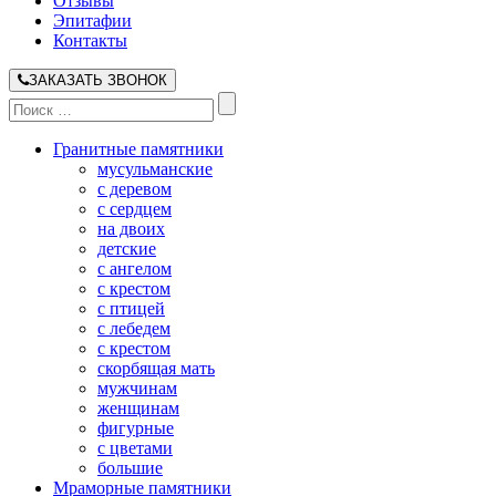
Отзывы
Эпитафии
Контакты
ЗАКАЗАТЬ ЗВОНОК
Гранитные памятники
мусульманские
с деревом
с сердцем
на двоих
детские
с ангелом
с крестом
с птицей
с лебедем
с крестом
скорбящая мать
мужчинам
женщинам
фигурные
с цветами
большие
Мраморные памятники