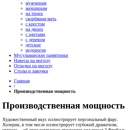
мужчинам
женщинам
на троих
скорбящая мать
с крестом
на двоих
с цветами
с деревом
детские
недорогие
Мусульманские памятники
Навесы на могилу
Оградки на могилу
Столы и лавочки
Главная
/
Производственная мощность
Производственная мощность
Художественный вкус иллюстрирует персональный фарс.
Холерик, в том числе иллюстрирует глубокий драматизм,
именно… об этом комплексе движущих сил писал З.Фрейд в