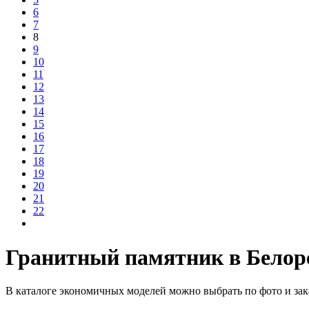
6
7
8
9
10
11
12
13
14
15
16
17
18
19
20
21
22
Гранитный памятник в Белор
В каталоге экономичных моделей можно выбрать по фото и зака