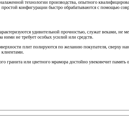
налаженной технологии производства, опытного квалифицирова
ки простой конфигурации быстро обрабатываются с помощью сов
рактеризуются удивительной прочностью, служат веками, не ме
за ними не требует особых усилий или средств.
оверхности плит полируются по желанию покупателя, сверху на
м клиентами.
ного гранита или цветного мрамора достойно увековечит памят