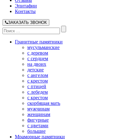
Отзывы
Эпитафии
Контакты
ЗАКАЗАТЬ ЗВОНОК
Гранитные памятники
мусульманские
с деревом
с сердцем
на двоих
детские
с ангелом
с крестом
с птицей
с лебедем
с крестом
скорбящая мать
мужчинам
женщинам
фигурные
с цветами
большие
Мраморные памятники