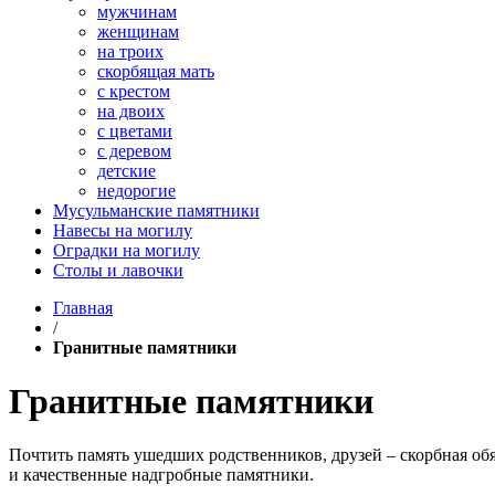
мужчинам
женщинам
на троих
скорбящая мать
с крестом
на двоих
с цветами
с деревом
детские
недорогие
Мусульманские памятники
Навесы на могилу
Оградки на могилу
Столы и лавочки
Главная
/
Гранитные памятники
Гранитные памятники
Почтить память ушедших родственников, друзей – скорбная об
и качественные надгробные памятники.